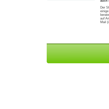
auch 
Der Sh
einige
berate
auf An
Mail (