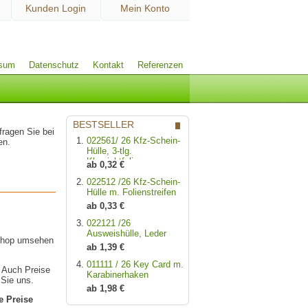
Kunden Login
Mein Konto
ssum
Datenschutz
Kontakt
Referenzen
BESTSELLER
fragen Sie bei
022561/ 26 Kfz-Schein-
en.
Hülle, 3-tlg.
Klarsichtfolie
ab 0,32 €
022512 /26 Kfz-Schein-
Hülle m. Folienstreifen
ab 0,33 €
022121 /26
Ausweishülle, Leder
 Shop umsehen
ab 1,39 €
011111 / 26 Key Card m.
 Auch Preise
Karabinerhaken
 Sie uns.
ab 1,98 €
e Preise