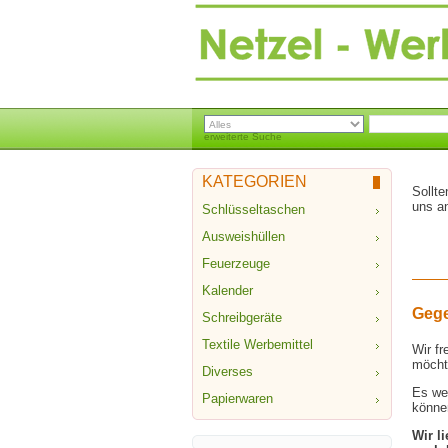
erweiterte Suche
KATEGORIEN
Sollte
uns an
Schlüsseltaschen
Ausweishüllen
Feuerzeuge
Kalender
Geg
Schreibgeräte
Textile Werbemittel
Wir f
möcht
Diverses
Es we
Papierwaren
könne
Wir l